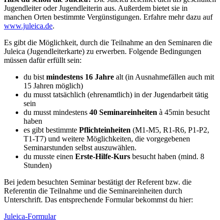
Jugendleiter oder Jugendleiterin aus. Außerdem bietet sie in
manchen Orten bestimmte Vergünstigungen. Erfahre mehr dazu auf
www.juleica.de
.
Es gibt die Möglichkeit, durch die Teilnahme an den Seminaren die
Juleica (Jugendleiterkarte) zu erwerben. Folgende Bedingungen
müssen dafür erfüllt sein:
du bist
mindestens 16 Jahre
alt (in Ausnahmefällen auch mit
15 Jahren möglich)
du musst tatsächlich (ehrenamtlich) in der Jugendarbeit tätig
sein
du musst mindestens
40 Seminareinheiten
à 45min besucht
haben
es gibt bestimmte
Pflichteinheiten
(M1-M5, R1-R6, P1-P2,
T1-T7) und weitere Möglichkeiten, die vorgegebenen
Seminarstunden selbst auszuwählen.
du musste einen
Erste-Hilfe-Kurs
besucht haben (mind. 8
Stunden)
Bei jedem besuchten Seminar bestätigt der Referent bzw. die
Referentin die Teilnahme und die Seminareinheiten durch
Unterschrift. Das entsprechende Formular bekommst du hier:
Juleica-Formular