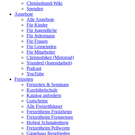
Christusbund-Wiki
Spenden
Angebote
Alle Angebote
Für Kinder
Für Jugendliche
Für Jedermann
Für Frauen
Für Gemeinden
Für Mitarbeiter
Christusbiker (Motorrad)
Younited (Jugendarbeit)
Podcast
YouTube
Freizeiten
Freizeiten & Seminare
Kurzbibelschule
Katalog anfordern
Gutscheine
Alle Freizeithäuser
Freizeitheim Friolzheim
Freizeitheim Forggensee
Hofgut Schmalenberg
Freizeitheim Pellworm
Gästehaus Bergfrieden