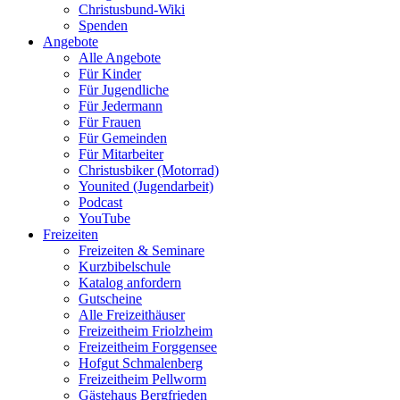
Christusbund-Wiki
Spenden
Angebote
Alle Angebote
Für Kinder
Für Jugendliche
Für Jedermann
Für Frauen
Für Gemeinden
Für Mitarbeiter
Christusbiker (Motorrad)
Younited (Jugendarbeit)
Podcast
YouTube
Freizeiten
Freizeiten & Seminare
Kurzbibelschule
Katalog anfordern
Gutscheine
Alle Freizeithäuser
Freizeitheim Friolzheim
Freizeitheim Forggensee
Hofgut Schmalenberg
Freizeitheim Pellworm
Gästehaus Bergfrieden