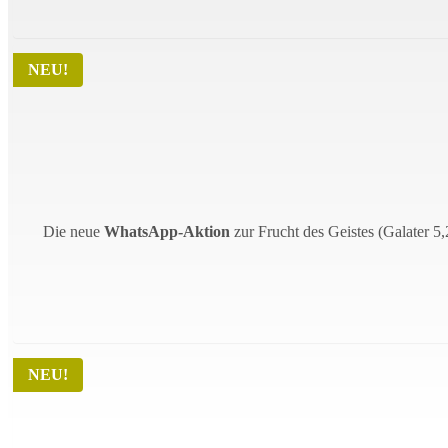
NEU!
Back to the Fruit
Die neue
WhatsApp-Aktion
zur Frucht des Geistes (Galater 5,
NEU!