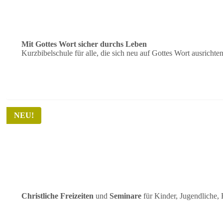
Kurzbibelschule
Mit Gottes Wort sicher durchs Leben
Kurzbibelschule für alle, die sich neu auf Gottes Wort ausrichte
NEU!
Leuchtfeuer Freizeiten
Christliche Freizeiten
und
Seminare
für Kinder, Jugendliche, 