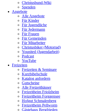
Christusbund-Wiki
Spenden
Angebote
Alle Angebote
Für Kinder
Für Jugendliche
Für Jedermann
Für Frauen
Für Gemeinden
Für Mitarbeiter
Christusbiker (Motorrad)
Younited (Jugendarbeit)
Podcast
YouTube
Freizeiten
Freizeiten & Seminare
Kurzbibelschule
Katalog anfordern
Gutscheine
Alle Freizeithäuser
Freizeitheim Friolzheim
Freizeitheim Forggensee
Hofgut Schmalenberg
Freizeitheim Pellworm
Gästehaus Bergfrieden