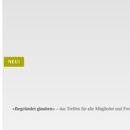
NEU!
Christustreff 2026
»Begründet glauben«
– das Treffen für alle Mitglieder und Fr