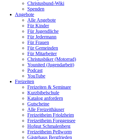
Christusbund-Wiki
Spenden
Angebote
Alle Angebote
Für Kinder
Für Jugendliche
Für Jedermann
Für Frauen
Für Gemeinden
Für Mitarbeiter
Christusbiker (Motorrad)
Younited (Jugendarbeit)
Podcast
YouTube
Freizeiten
Freizeiten & Seminare
Kurzbibelschule
Katalog anfordern
Gutscheine
Alle Freizeithäuser
Freizeitheim Friolzheim
Freizeitheim Forggensee
Hofgut Schmalenberg
Freizeitheim Pellworm
Gästehaus Bergfrieden