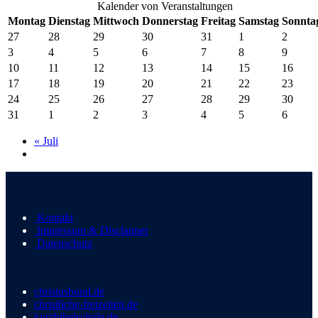
Kalender von Veranstaltungen
Montag
Dienstag
Mittwoch
Donnerstag
Freitag
Samstag
Sonnta
27
28
29
30
31
1
2
3
4
5
6
7
8
9
10
11
12
13
14
15
16
17
18
19
20
21
22
23
24
25
26
27
28
29
30
31
1
2
3
4
5
6
«
Juli
Kontakt
Impressum & Disclaimer
Datenschutz
christusbund.de
christliche-freizeiten.de
kurzbibelschule.de