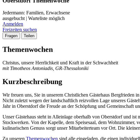
Oberstdorf Themenwoche
Jedermann: Familien, Erwachsene
ausgebucht | Warteliste möglich
Anmelden
Freizeiten suchen
Fragen
Teilen
Themenwochen
Christus, unsere Herrlichkeit und Kraft in der Schwachheit
mit Timotheos Antoniadis, GR-Thessaloniki
Kurzbeschreibung
Wir freuen uns, Sie in unserem Christlichen Gästehaus Bergfrieden i
Nicht zuletzt wegen der landschaftlich reizvollen Lage unseres Gäst
Jahr in Oberstdorf die Freude an der Schöpfung und Gemeinschaft unt
Unser Gästehaus steht in Alleinlage oberhalb von Oberstdorf und i
Stockwerken. Von der Kapelle, dem Speisesaal, dem Wohnzimmer, von
kulinarischen Genuss sorgt unser Mitarbeiterteam vor Ort. Die kleine
Zu unseren
Themenwochen
sind alle eingeladen, die einen individ