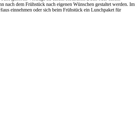
 kann nach dem Frühstück nach eigenen Wünschen gestaltet werden. Im
 Haus einnehmen oder sich beim Frühstück ein Lunchpaket für