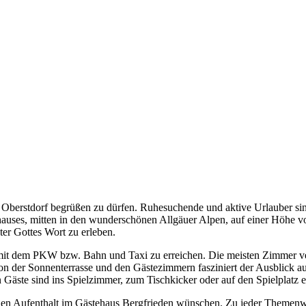
n Oberstdorf begrüßen zu dürfen. Ruhesuchende und aktive Urlauber si
ehauses, mitten in den wunderschönen Allgäuer Alpen, auf einer Höhe 
er Gottes Wort zu erleben.
st mit dem PKW bzw. Bahn und Taxi zu erreichen. Die meisten Zimmer 
 der Sonnenterrasse und den Gästezimmern fasziniert der Ausblick au
n Gäste sind ins Spielzimmer, zum Tischkicker oder auf den Spielplatz 
uellen Aufenthalt im Gästehaus Bergfrieden wünschen. Zu jeder Theme