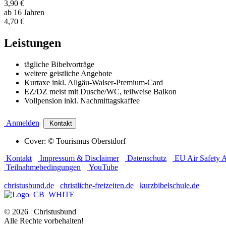
3,90 €
ab 16 Jahren
4,70 €
Leistungen
tägliche Bibelvorträge
weitere geistliche Angebote
Kurtaxe inkl. Allgäu-Walser-Premium-Card
EZ/DZ meist mit Dusche/WC, teilweise Balkon
Vollpension inkl. Nachmittagskaffee
Anmelden
Kontakt
Cover: © Tourismus Oberstdorf
Kontakt
Impressum & Disclaimer
Datenschutz
EU Air Safety A
Teilnahmebedingungen
YouTube
christusbund.de
christliche-freizeiten.de
kurzbibelschule.de
© 2026 | Christusbund
Alle Rechte vorbehalten!